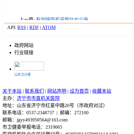
上一篇:
有创呼吸机采购比价公告
API:
RSS
|
RDF
|
ATOM
政府网站
行业链接
山东卫计委
关于本站
|
联系我们
|
网站声明
|
设为首页
|
收藏本站
济宁市人社局
主办：
济宁市市直机关医院
地址：山东省济宁市红星中路20号（市政府对过）
山东省医院协会
联系电话：0537-2348737 | 邮编：272100
邮箱：jgyy493950564@163.com
山东省卫生厅
市卫健委举报电话：2319065