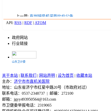
上一篇:
有创呼吸机采购比价公告
API:
RSS
|
RDF
|
ATOM
政府网站
行业链接
山东卫计委
关于本站
|
联系我们
|
网站声明
|
设为首页
|
收藏本站
济宁市人社局
主办：
济宁市市直机关医院
地址：山东省济宁市红星中路20号（市政府对过）
山东省医院协会
联系电话：0537-2348737 | 邮编：272100
邮箱：jgyy493950564@163.com
山东省卫生厅
市卫健委举报电话：2319065