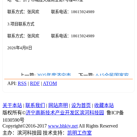
联系方式：张风欢 联系电话：18615924989
3.项目联系方式
联系方式：张风欢 联系电话：18615924989
2026年4月8日
上一篇:
2025年度济宁市
下一篇:
4·15全民国家安
市直机关医院 登记管理
全教育日 | 统筹发展和安
API:
RSS
|
RDF
|
ATOM
信息公开情况
全 护航“十五五”新征程
关于本站
|
联系我们
|
网站声明
|
设为首页
|
收藏本站
版权所有©
济宁高新技术产业开发区滨河科技园
鲁ICP备
1030590号
Copyright©2016-2017
www.bhkjy.net
All Rights Reserved
主办：滨河科技园 技术支持：
凯明工作室