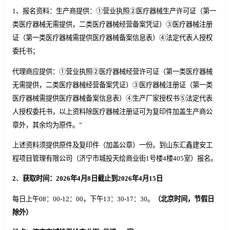
1、报名资料：生产商提供：①营业执照②医疗器械生产许可证（第一
类医疗器械无需提供，二类医疗器械经营备案凭证）③医疗器械注册
证（第一类医疗器械需提供医疗器械备案信息表）④法定代表人授权
委托书；
代理商应提供：①营业执照②医疗器械经营许可证（第一类医疗器械
无需提供，二类医疗器械经营备案凭证）③医疗器械注册证（第一类
医疗器械需提供医疗器械备案信息表）④生产厂家授权书⑤法定代表
人授权委托书，以上资料除医疗器械注册证可为复印件加盖生产商公
章外，其余均为原件。”
上述资料须提供原件及复印件（加盖公章）一份。到山东汇鑫建安工
程项目管理有限公司（济宁市城投天绘商业街1号楼4楼405室）报名。
2
、
获取
时间：
202
6
年
4
月
8
日截止到
202
6
年
4
月
15
日
每日上午08：00-12：00，下午13：30-17：30。
（北京时间
，节假日
除外
）