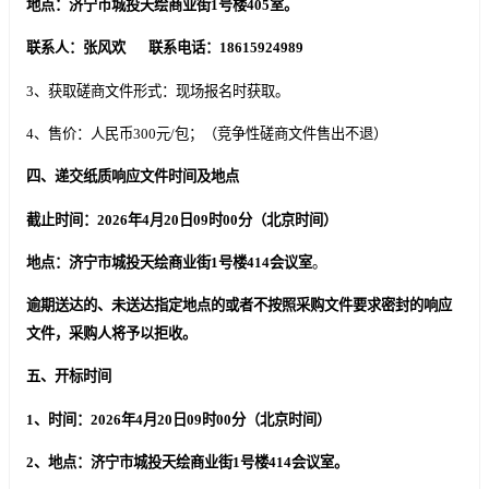
地点：济宁市城投天绘商业街1号楼4
05
室。
联系人：张
风
欢 联系电话：18615924989
3、获取磋商文件形式：现场报名时获取。
4、售价：人民币300元/包；（竞争性磋商文件售出不退）
四、递交纸质响应文件时间及地点
截止
时间：202
6
年
4
月
20
日
09
时
00
分（北京时间）
地点：济宁市城投天绘商业街1号楼4
14会议
室
。
逾期送达的、未送达指定地点的或者不按照
采购
文件要求密封的
响应
文件，
采购人
将予以拒收
。
五、
开标
时间
1、时间：202
6
年
4
月
20
日
09
时
00
分（北京时间）
2、地点：济宁市城投天绘商业街1号楼4
14会议
室。