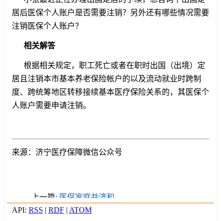
居后医保个人账户是否需要注销？另外还有哪些情况需要
注销医保个人账户？
相关解答
根据相关规定，职工死亡或者在职时出国（出境）定
居且注销本市基本养老保险帐户的以及流动就业时跨制
度、跨统筹地区转移接续基本医疗保险关系的，其医保个
人账户需要申请注销。
来源：济宁医疗保障微信公众号
上一篇:
医保家庭共济和
亲情账户一样吗？
API:
RSS
|
RDF
|
ATOM