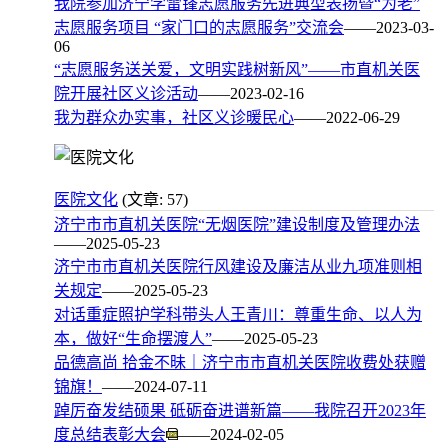
我院参加济宁学雷锋志愿服务先进典型表扬暨“为老”
志愿服务项目 “家门口的志愿服务”交流会
——2023-03-
06
“志愿服务送关爱，文明实践树新风”——市直机关医
院开展社区义诊活动
——2023-02-16
我为群众办实事，社区义诊暖民心
——2022-06-29
医院文化
(文章: 57)
济宁市市直机关医院“无烟医院”建设制度及管理办法
——2025-05-23
济宁市市直机关医院行风建设及廉洁从业九项准则相
关规定
——2025-05-23
对话重症照护学科带头人王青川：尊重生命、以人为
本，做好“生命摆渡人”
——2025-05-23
品德高尚 拾金不昧｜济宁市市直机关医院收费处获赠
锦旗！
——2024-07-11
踔厉奋发结硕果 砥砺奋进谱新篇——我院召开2023年
度总结表彰大会
——2024-02-05