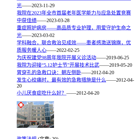
光
——2023-11-29
我院在2023年全市首届老年医学能力与应急处置竞赛
中获佳绩
——2023-03-28
重症照护病房——高品质专业护理，用爱守护生命之
光
——2023-03-02
学科融合，联合救治见成效——患者感激送锦旗，优
质服务暖人心
——2022-02-25
为庆祝建党98周年我院开展义诊活动
——2019-06-25
我院为迎接“5.12护士节”开展技术比武
——2019-05-20
胃穿孔的急救口诀：朝左侧卧
——2012-04-20
发生心绞痛时，最有效的急救措施是什么
——2012-04-
20
小儿厌食症吃什么好？
——2012-04-20
政策法规
(文章: 20)