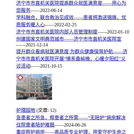
济宁市市直机关医院提高群众就医满意度——用心为
您服务
——2022-06-14
学科融合，联合救治见成效——患者感激送锦旗，优
质服务暖人心
——2022-02-25
济宁市市直机关医院内部人员管理制度
——2022-01-10
创建国家文明典范城市——济宁市市直机关医院宣
——2021-12-14
提升群众看病就医满意度 为群众健康保驾护航——济
宁市市直机关医院开展“情系桑榆晚，心暖夕阳红”义
诊活动
——2021-10-15
护理园地
(文章: 12)
急患者之所急，帮患者之所需——“无陪护”病房解决
住院患者陪护难题
——2024-06-26
重症照护病房——高品质专业护理，用爱守护生命之