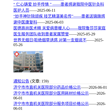
“ 仁心铸爱 妙手传情 ” ——患者感谢我院中医针灸科
医护人员
——2025-06-11
“妙手神针除顽疾 技艺精湛美名传”——患者送锦旗感
谢中医康复科
——2025-06-03
医德高尚医术精 关爱病患暖人心——我院鲁莎莎家庭
医生服务团队收到患者家属赞誉
——2025-05-29
世界无烟日|拒绝烟草诱惑 对第一支烟说不
——2025-
05-26
通知公告
(文章: 159)
济宁市市直机关医院部分药品价格公示
——2026-06-01
济宁市市直机关医院部分医用耗材价格公示
——2026-
06-01
济宁市市直机关医院部分服务项目价格公示
——2026-
06-01