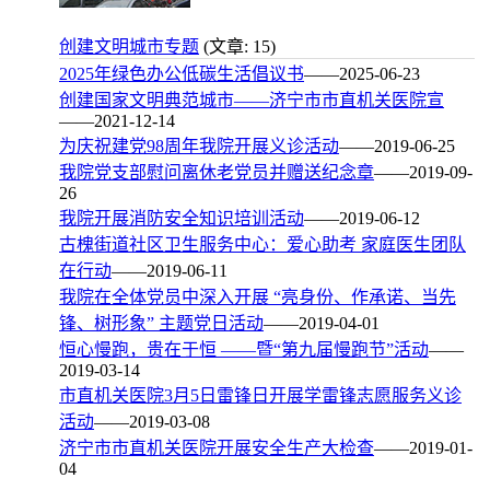
创建文明城市专题
(文章: 15)
2025年绿色办公低碳生活倡议书
——2025-06-23
创建国家文明典范城市——济宁市市直机关医院宣
——2021-12-14
为庆祝建党98周年我院开展义诊活动
——2019-06-25
我院党支部慰问离休老党员并赠送纪念章
——2019-09-
26
我院开展消防安全知识培训活动
——2019-06-12
古槐街道社区卫生服务中心：爱心助考 家庭医生团队
在行动
——2019-06-11
我院在全体党员中深入开展 “亮身份、作承诺、当先
锋、树形象” 主题党日活动
——2019-04-01
恒心慢跑，贵在于恒 ——暨“第九届慢跑节”活动
——
2019-03-14
市直机关医院3月5日雷锋日开展学雷锋志愿服务义诊
活动
——2019-03-08
济宁市市直机关医院开展安全生产大检查
——2019-01-
04