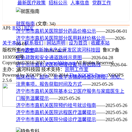
最新医疗政策
招标公示
人事信息
党群工作
就医指南
(文章: 34)
API:
RSS
|
RDF
济宁市市直机关医院部分药品价格公示
——2026-06-01
济宁市市直机关医院部分医用耗材价格公示
——2026-
关于本站
|
联系我们
|
网站声明
|
设为首页
|
收藏本站
06-01
版权所有©
济宁高新技术产业开发区滨河科技园
鲁ICP备
工作职能
——2026-04-28
1030590号
应急疏散和安全通道路线示意图
——2026-04-28
Copyright©2016-2017
www.bhkjy.net
All Rights Reserved
济宁市市直机关医院地理位置与周边路线
——2026-04-
主办：滨河科技园 技术支持：
凯明工作室
28
Powered by XOOPS © 2001-2014
The XOOPS Project
XOOPS
临床检验、超声、影像学等辅助检查的流程、须知、
2.5.6
注意事项，报告获取时间及方式
——2025-05-26
济宁市市直机关医院基本公卫医疗服务与家庭医生上
门服务温馨提示
——2025-05-26
济宁市市直机关医院预约挂号就诊指南
——2025-05-26
济宁市市直机关医院远程医疗温馨提示
——2025-05-26
济宁市市直机关医院分级诊疗温馨提示
——2025-05-26