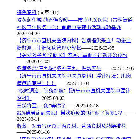
特色专科
(文章: 41)
岐黄润任城·药香伴夜暖——市直机关医院（古槐街道
社区卫生服务中心）首期中医夜市活动成功举办
——
2026-04-20
【济宁市市直机关医院内科】告别指尖采血！动态血
糖监测，让糖尿病管理更轻松
——2026-03-05
【关爱孩子 科学助长】春季儿童助长行动开始预约
——2026-01-05
冬病冬治“三九贴”|冬补三九，贴敷养生
——2025-12-05
【济宁市市直机关医院中医康复科】浮针疗法：肌肉
病症的克星！！！
——2025-11-03
“依时调治，针灸护航”【济宁市市直机关医院中医针
灸科】
——2025-08-03
三伏将至，“灸”等你了
——2025-06-18
92%患者痛到失眠！带状疱疹的“痛”你了解多少？
——
2025-03-11
收藏！24节气药食同源食材、普通食材及药膳推荐
——2025-01-16